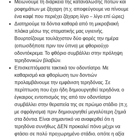
Μειώνουμε τη διάρκεια της κατανάλωσης ποτών και
ροφημάτων με ζάχαρη (π.χ. αποφεύγουμε να πίνουμε
ένα καφέ που περιέχει ζάχαρη λίγο – λίγο επί ώρες)
Διατηρούμε τα δόντια καθαρά από τη μικροβιακή
πλάκα μέσω της στοματικής μας υγιεινής.
Βουρτσίζουμε τουλάχιστον δύο φορές την ημέρα
(οπωσδήποτε πριν τον ύπνο) με φθοριούχο
οδοντόκρεμα. Το φθόριο συμβάλλει στην πρόληψη
τερηδονικών βλαβών.
Επισκεπτόμαστε τακτικά τον οδοντίατρο. Με
καθαρισμό και φθορίωση των δοντιών
προλαμβάνουμε την εμφάνιση τερηδόνας. Σε
περίπτωση που έχει ήδη δημιουργηθεί τερηδόνα, ο
έγκαιρος εντοπισμός της από τον οδοντίατρο
συμβάλλει στην θεραπεία της σε πρώιμο στάδιο (π.χ.
με σφράγισμα) πριν δημιουργηθεί μεγαλύτερη ζημιά
στα δόντια. Είναι σημαντικό να αναφερθεί ότι η
τερηδόνα συνήθως ΔΕΝ προκαλεί πόνο μέχρι να
φτάσει σε πολύ προχωρημένο στάδιο, οπότε η αξία